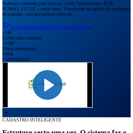
Software completo para eSocial, ASO, Treinamentos, PGR,
PCMSO, LTCAT e muito mais. Transforme sua gestão de segurança
do trabalho com inteligência artificial.
Agendar Demonstração
Ver como funciona
+1M
Certificados emitidos
+1000
Obras gerenciadas
100%
Conformidade
CADASTRO INTELIGENTE
Estruture certo uma vez. O sistema faz o